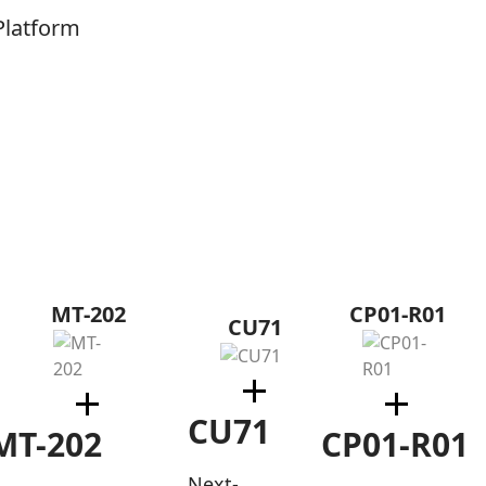
latform
MT-202
CP01-R01
CU71
CU71
MT-202
CP01-R01
Next-