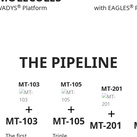
®
®
LVADYS
Platform
with EAGLES
P
Platform Learn more
THE PIPELINE
MT-103
MT-105
MT-201
MT-103
MT-105
1
MT-201
The first
Triple