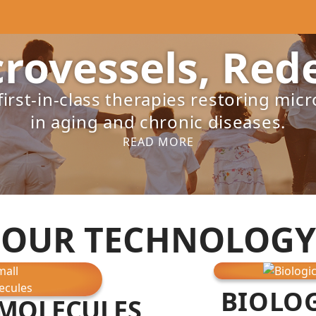
crovessels,
Rede
소개
R&D
파이프라인
커뮤니케이션
채용정
irst-in-class therapies restoring mic
in aging
and chronic diseases.
READ MORE
OUR TECHNOLOGY
BIOLO
MOLECULES