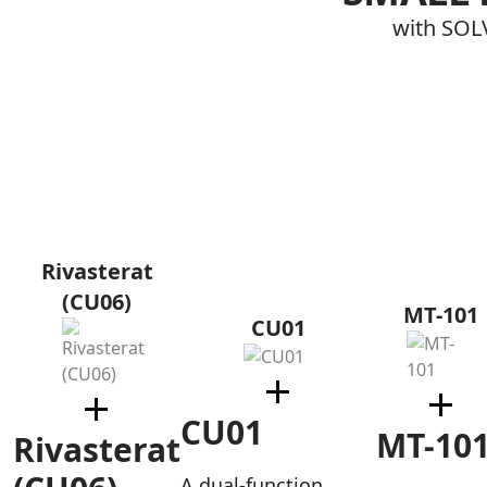
with SO
Rivasterat
(CU06)
MT-101
CU01
CU01
MT-10
Rivasterat
A dual-function