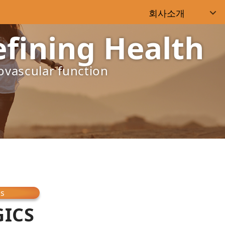
회사소개
fining Health
R&D
파이프라인
보
ENG
rovascular function
커뮤니케이션
채용정보
GICS