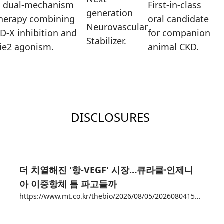
 dual-mechanism
First-in-class
generation
herapy combining
oral candidate
Neurovascular
D-X inhibition and
for companion
Stabilizer.
ie2 agonism.
animal CKD.
DISCLOSURES
더 치열해진 '항-VEGF' 시장…큐라클·인제니
아 이중항체 틈 파고들까
https://www.mt.co.kr/thebio/2026/08/05/2026080415305686349