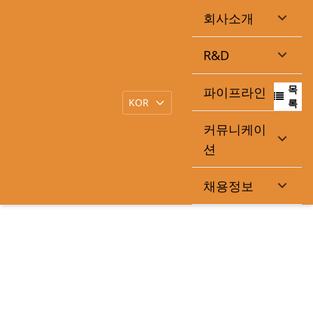
회사소개
큐라클, 'MT-103' 전임상 발표…"삼중 기능 이중항체 경쟁력
R&D
입증"
목
파이프라인
|
작성일
2026-05-04
큐라클관리자
록
커뮤니케이
션
https://www.mt.co.kr/thebio/2026/05/04/2026050408301329151
채용정보