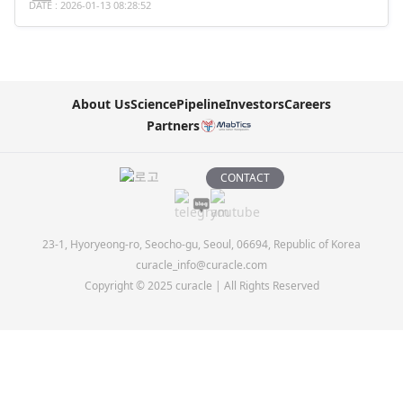
DATE : 2026-01-13 08:28:52
About Us
Science
Pipeline
Investors
Careers
Partners
CONTACT
23-1, Hyoryeong-ro, Seocho-gu, Seoul, 06694, Republic of Korea
curacle_info@curacle.com
Copyright © 2025 curacle | All Rights Reserved