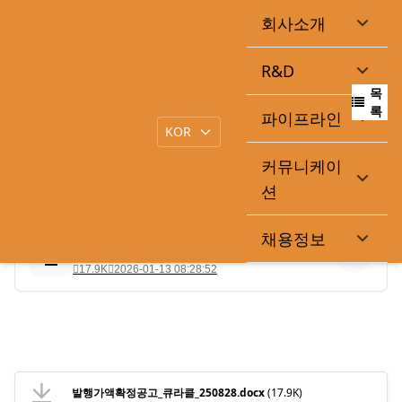
회사소개
유상증자 신주발행가액 확정 공고
R&D
목
|
작성일
2025-08-28
큐라클관리자
록
파이프라인
커뮤니케이
.
션
채용정보
발행가액확정공고_큐라클_250828.docx
17.9K
2026-01-13 08:28:52
발행가액확정공고_큐라클_250828.docx
(17.9K)