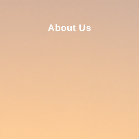
회사소개
R&D
About Us
파이프라인
커뮤니케이
션
채용정보