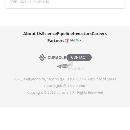
DATE : 2026-01-13 08:31:43
About Us
Science
Pipeline
Investors
Careers
Partners
CONTACT
23-1, Hyoryeong-ro, Seocho-gu, Seoul, 06694, Republic of Korea
curacle_info@curacle.com
Copyright © 2025 curacle | All Rights Reserved