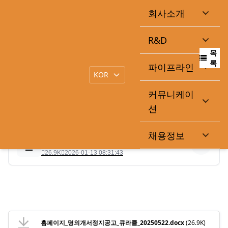
회사소개
명의개서정지공고
R&D
목
|
작성일
2025-05-22
큐라클관리자
록
파이프라인
커뮤니케이
.
션
채용정보
홈페이지_명의개서정지공고_큐라클_20250522.docx
26.9K
2026-01-13 08:31:43
홈페이지_명의개서정지공고_큐라클_20250522.docx
(26.9K)