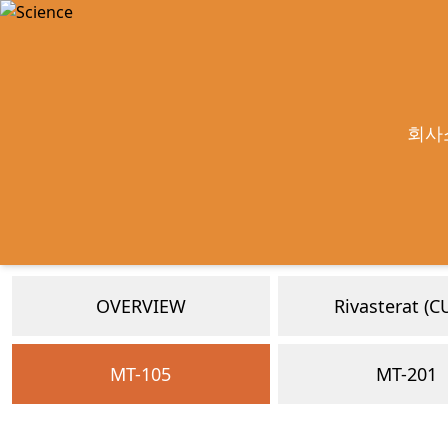
회사
OVERVIEW
Rivaste
MT-105
MT-201