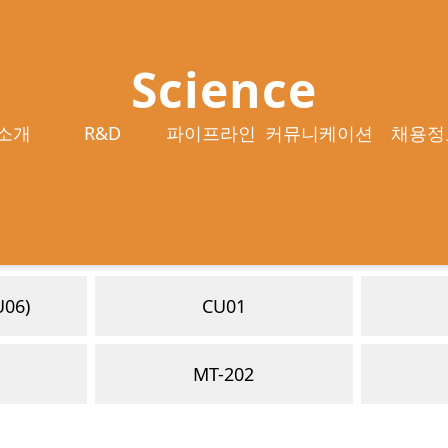
Science
소개
R&D
파이프라인
커뮤니케이션
채용정
rat (CU06)
CU01
MT-202