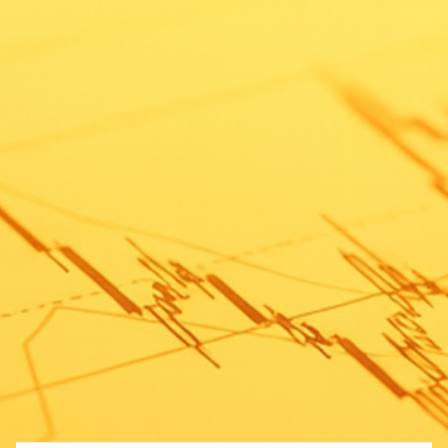
MT-103 : 뉴코
큐라클-맵틱스는 어
(NewCo) 모델은 무
떠한 협력 관계인가
엇인가요?
요?
3
4
MT-103 : 계약 상대
(6/5 Update)메멘토
방인 메멘토
(Memento Medicine
(Memento
s)에 대한 정보는 언
Medicines)는 어떤
제 공개되나요?
회사인가요?
5
CU01 향후 계획은?
회사 관련
연구 관련